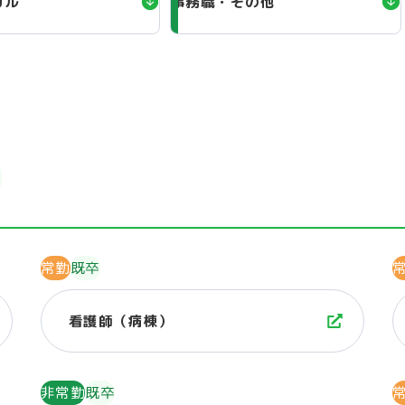
カル
事務職・その他
常勤
既卒
看護師（病棟）
非常勤
既卒