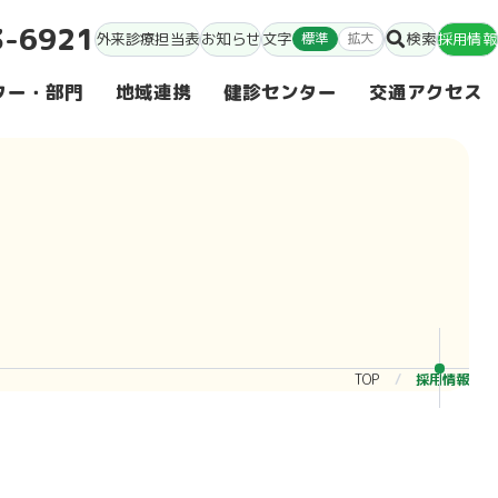
3-6921
外来診療担当表
お知らせ
文字
標準
拡大
検索
採用情報
ター・部門
地域連携
健診センター
交通アクセス
TOP
採用情報