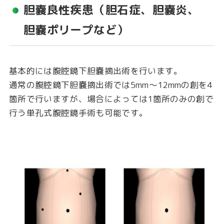
胆嚢良性疾患（胆石症、胆嚢炎、
胆嚢ポリープなど）
基本的には腹腔鏡下胆嚢摘出術を行います。
通常の腹腔鏡下胆嚢摘出術では5mm〜12mmの創を4
箇所で行いますが、場合によっては1箇所のみの創で
行う単孔式腹腔鏡手術も可能です。