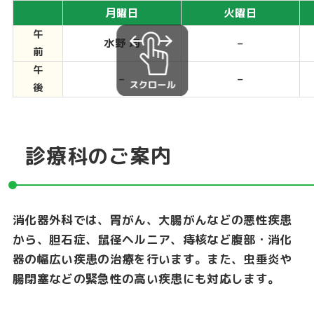
月曜日
火曜日
午
水野 均
–
前
午
–
–
後
診療科のご案内
消化器外科では、胃がん、大腸がんなどの悪性疾患
から、胆石症、鼠径ヘルニア、痔核など腹部・消化
器の幅広い疾患の治療を行います。また、虫垂炎や
腸閉塞などの緊急性の高い疾患にも対応します。