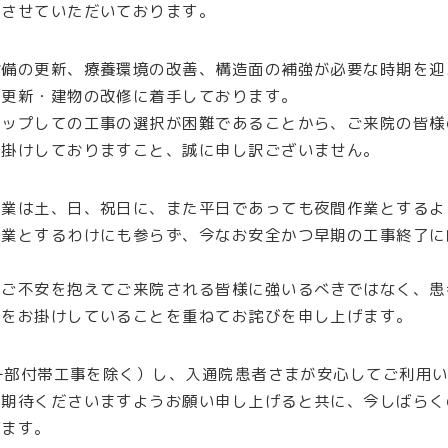
施させていただいております。
設備の更新、療養環境の改善、構造面の補強が必要な時期を迎
の更新・建物の改修に着手しております。
トップしての工事の選択が困難であることから、ご来院の皆様
お掛けしておりますこと、誠に申し訳ございません。
作業は土、日、祝日に、また平日であっても夜間作業とするよ
作業とするわけにも参らず、今なお安全かつ早期の工事終了に
やご不安を抱えてご来院される皆様に強いるべきではなく、患
惑をお掛けしていることを重ねてお詫びを申し上げます。
※一部付帯工事を除く）し、入通院患者さまが安心してご利用
ご期待くださいますようお願い申し上げると共に、今しばらく
げます。