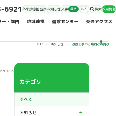
3-6921
外来診療担当表
お知らせ
文字
標準
拡大
検索
採用情報
ター・部門
地域連携
健診センター
交通アクセス
TOP
お知らせ
改修工事のご案内とお詫び
26/01/29
カテゴリ
すべて
お知らせ