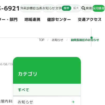
3-6921
外来診療担当表
お知らせ
文字
標準
拡大
検索
採用情報
ター・部門
地域連携
健診センター
交通アクセス
TOP
お知らせ
副院長就任のお知らせ
24/04/19
カテゴリ
すべて
血管内科
お知らせ